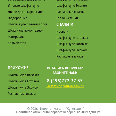
Угловые шкафы-купе
Шкафы-купе Эконом
Двери для шкафов купе
Распашные шкафы
Гардеробные
Горки и стенки
СПАЛЬНИ
Шкафы купе с телевизором
Шкаф купе вокруг двери
Кровати
Материалы
Шкафы-купе на заказ
Калькулятор
Шкафы-купе Готовые
Шкафы-купе Эконом
Распашные шкафы
ПРИХОЖИЕ
ОСТАЛИСЬ ВОПРОСЫ?
ЗВОНИТЕ НАМ:
Шкафы-купе на заказ
8 (495)772-37-35
Шкафы-купе Готовые
Заказать обратный звонок
Шкафы-купе Эконом
Распашные шкафы
© 2026 Интернет-магазин “Купесалон”
Политика в отношении обработки персональных данных