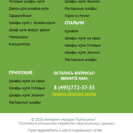
Угловые шкафы-купе
Шкафы-купе Эконом
Двери для шкафов купе
Распашные шкафы
Гардеробные
Горки и стенки
СПАЛЬНИ
Шкафы купе с телевизором
Шкаф купе вокруг двери
Кровати
Материалы
Шкафы-купе на заказ
Калькулятор
Шкафы-купе Готовые
Шкафы-купе Эконом
Распашные шкафы
ПРИХОЖИЕ
ОСТАЛИСЬ ВОПРОСЫ?
ЗВОНИТЕ НАМ:
Шкафы-купе на заказ
8 (495)772-37-35
Шкафы-купе Готовые
Заказать обратный звонок
Шкафы-купе Эконом
Распашные шкафы
© 2026 Интернет-магазин “Купесалон”
Политика в отношении обработки персональных данных
Присоединяйтесь к нам в социальных сетях