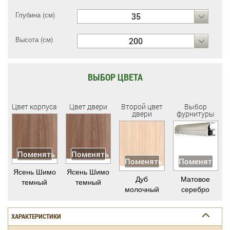
Глубина (см)
35
Высота (см)
200
ВЫБОР ЦВЕТА
Цвет корпуса
Цвет двери
Второй цвет
Выбор
двери
фурнитуры
Поменять
Поменять
Поменять
Поменять
Ясень Шимо
Ясень Шимо
Дуб
Матовое
темный
темный
молочный
серебро
ХАРАКТЕРИСТИКИ