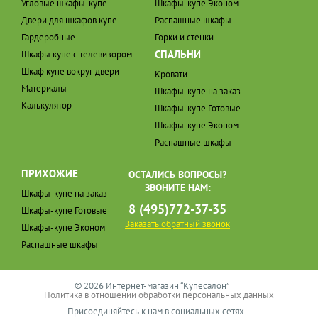
Угловые шкафы-купе
Шкафы-купе Эконом
Двери для шкафов купе
Распашные шкафы
Гардеробные
Горки и стенки
СПАЛЬНИ
Шкафы купе с телевизором
Шкаф купе вокруг двери
Кровати
Материалы
Шкафы-купе на заказ
Калькулятор
Шкафы-купе Готовые
Шкафы-купе Эконом
Распашные шкафы
ПРИХОЖИЕ
ОСТАЛИСЬ ВОПРОСЫ?
ЗВОНИТЕ НАМ:
Шкафы-купе на заказ
8 (495)772-37-35
Шкафы-купе Готовые
Заказать обратный звонок
Шкафы-купе Эконом
Распашные шкафы
© 2026 Интернет-магазин “Купесалон”
Политика в отношении обработки персональных данных
Присоединяйтесь к нам в социальных сетях