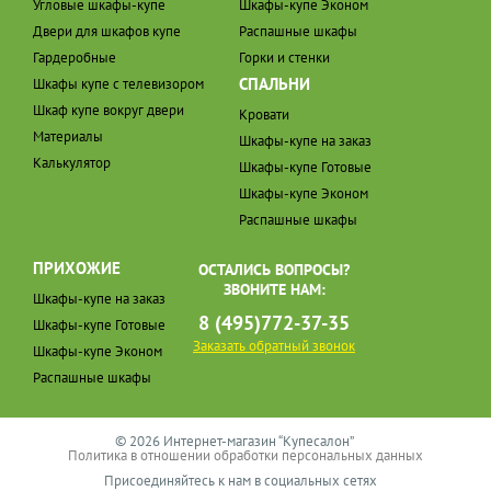
Угловые шкафы-купе
Шкафы-купе Эконом
Двери для шкафов купе
Распашные шкафы
Гардеробные
Горки и стенки
СПАЛЬНИ
Шкафы купе с телевизором
Шкаф купе вокруг двери
Кровати
Материалы
Шкафы-купе на заказ
Калькулятор
Шкафы-купе Готовые
Шкафы-купе Эконом
Распашные шкафы
ПРИХОЖИЕ
ОСТАЛИСЬ ВОПРОСЫ?
ЗВОНИТЕ НАМ:
Шкафы-купе на заказ
8 (495)772-37-35
Шкафы-купе Готовые
Заказать обратный звонок
Шкафы-купе Эконом
Распашные шкафы
© 2026 Интернет-магазин “Купесалон”
Политика в отношении обработки персональных данных
Присоединяйтесь к нам в социальных сетях