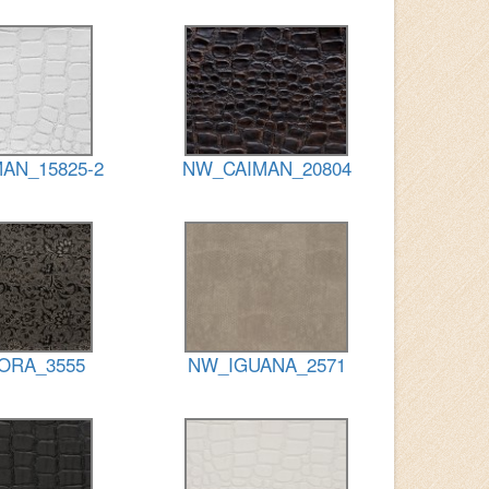
AN_15825-2
NW_CAIMAN_20804
ORA_3555
NW_IGUANA_2571