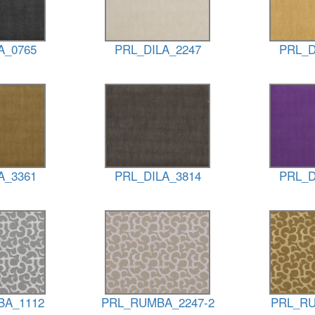
A_0765
PRL_DILA_2247
PRL_D
A_3361
PRL_DILA_3814
PRL_D
BA_1112
PRL_RUMBA_2247-2
PRL_RU