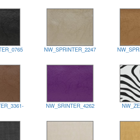
TER_0765
NW_SPRINTER_2247
NW_SPRI
ER_3361-
NW_SRINTER_4262
NW_ZE