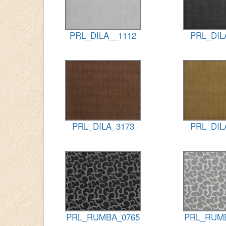
PRL_DILA__1112
PRL_DIL
PRL_DILA_3173
PRL_DIL
PRL_RUMBA_0765
PRL_RUM