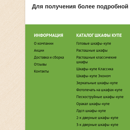
Для получения более подробной
ИНФОРМАЦИЯ
КАТАЛОГ ШКАФЫ КУПЕ
О компании
Готовые шкафы-купе
Акции
Распашные шкафы
Доставка и сборка
Распашные классичекие
шкафы
Отзывы
Шкафы-купе Классика
Контакты
Шкафы-купе Эконом
Зеркальные шкафы-купе
Фотопечать на шкафах-купе
Пескоструйные шкафы-купе
Оракал шкафы-купе
Лдсп шкафы-купе
2-х дверные шкафы-купе
3-х дверные шкафы-купе