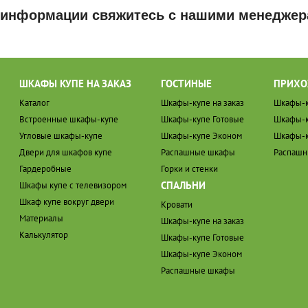
 информации свяжитесь с нашими менеджер
ШКАФЫ КУПЕ НА ЗАКАЗ
ГОСТИНЫЕ
ПРИХО
Каталог
Шкафы-купе на заказ
Шкафы-к
Встроенные шкафы-купе
Шкафы-купе Готовые
Шкафы-к
Угловые шкафы-купе
Шкафы-купе Эконом
Шкафы-к
Двери для шкафов купе
Распашные шкафы
Распаш
Гардеробные
Горки и стенки
СПАЛЬНИ
Шкафы купе с телевизором
Шкаф купе вокруг двери
Кровати
Материалы
Шкафы-купе на заказ
Калькулятор
Шкафы-купе Готовые
Шкафы-купе Эконом
Распашные шкафы