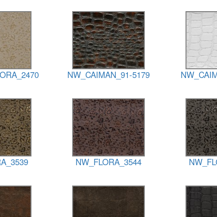
ORA_2470
NW_CAIMAN_91-5179
NW_CAIM
A_3539
NW_FLORA_3544
NW_FL