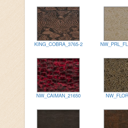
KING_COBRA_3765-2
NW_PRL_FL
NW_CAIMAN_21650
NW_FLOR