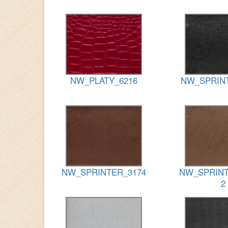
NW_PLATY_6216
NW_SPRIN
NW_SPRINTER_3174
NW_SPRINT
2