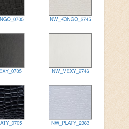
NGO_0705
NW_KONGO_2745
XY_0705
NW_MEXY_2746
ATY_0705
NW_PLATY_2383