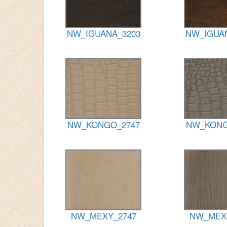
NW_IGUANA_3203
NW_IGUA
NW_KONGO_2747
NW_KONG
NW_MEXY_2747
NW_MEX