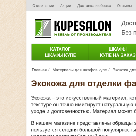
О компании
Акции
Доставка и сборка
Отзывы
Дост
Без 
КАТАЛОГ
ШКАФЫ
ШКАФЫ КУПЕ
КУПЕ НА ЗАКАЗ
Главная
Материалы для шкафов купе
Экокожа для
Экокожа для отделки ф
Экокожа – это искусственный материал, к
текстуре он точно имитирует натуральную 
уходе и долговечностью. Материал может 
В нашем магазине представлены образцы э
пользуется сегодня большой популярность
изделиям респектабельный вид.