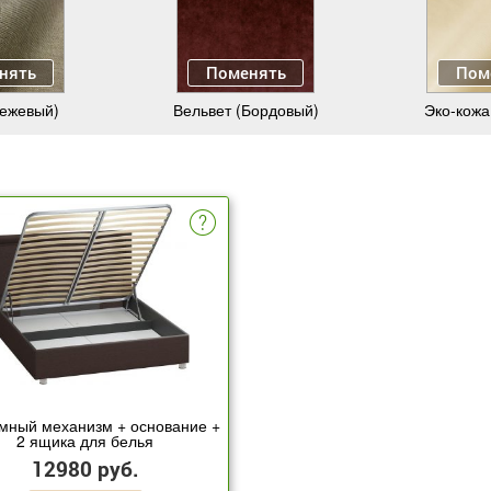
нять
Поменять
Пом
Бежевый)
Вельвет (Бордовый)
Эко-кожа
мный механизм + основание +
2 ящика для белья
12980 руб.