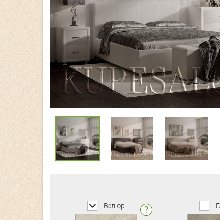
Велюр
Г