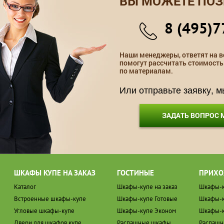
ВЫ МОЖЕТЕ ПОЗ
8 (495)7
Наши менеджеры, ответят на в
помогут рассчитать стоимость
по материалам.
Или отправьте заявку, 
ЗАДАТЬ ВОПРОС
ШКАФЫ КУПЕ НА ЗАКАЗ
ГОСТИНЫЕ
ПРИХО
Каталог
Шкафы-купе на заказ
Шкафы-к
Встроенные шкафы-купе
Шкафы-купе Готовые
Шкафы-к
Угловые шкафы-купе
Шкафы-купе Эконом
Шкафы-к
Двери для шкафов купе
Распашные шкафы
Распаш