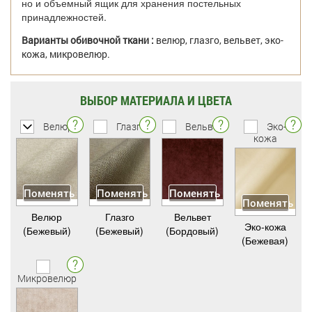
но и объемный ящик для хранения постельных
принадлежностей.
Варианты обивочной ткани :
велюр, глазго, вельвет, эко-
кожа, микровелюр.
ВЫБОР МАТЕРИАЛА И ЦВЕТА
Велюр
Глазго
Вельвет
Эко-
кожа
Поменять
Поменять
Поменять
Поменять
Велюр
Глазго
Вельвет
Эко-кожа
(Бежевый)
(Бежевый)
(Бордовый)
(Бежевая)
Микровелюр