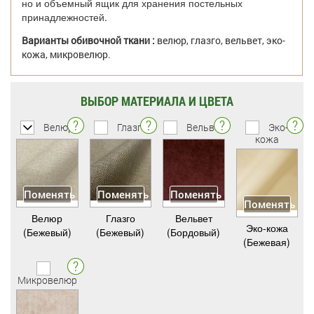
но и объемный ящик для хранения постельных
принадлежностей.
Варианты обивочной ткани :
велюр, глазго, вельвет, эко-
кожа, микровелюр.
ВЫБОР МАТЕРИАЛА И ЦВЕТА
Велюр
Глазго
Вельвет
Эко-
кожа
Поменять
Поменять
Поменять
Поменять
Велюр
Глазго
Вельвет
Эко-кожа
(Бежевый)
(Бежевый)
(Бордовый)
(Бежевая)
Микровелюр