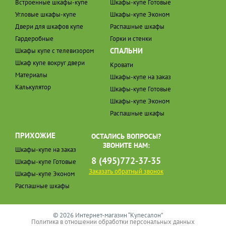
Встроенные шкафы-купе
Шкафы-купе Готовые
Угловые шкафы-купе
Шкафы-купе Эконом
Двери для шкафов купе
Распашные шкафы
Гардеробные
Горки и стенки
СПАЛЬНИ
Шкафы купе с телевизором
Шкаф купе вокруг двери
Кровати
Материалы
Шкафы-купе на заказ
Калькулятор
Шкафы-купе Готовые
Шкафы-купе Эконом
Распашные шкафы
ПРИХОЖИЕ
ОСТАЛИСЬ ВОПРОСЫ?
ЗВОНИТЕ НАМ:
Шкафы-купе на заказ
8 (495)772-37-35
Шкафы-купе Готовые
Заказать обратный звонок
Шкафы-купе Эконом
Распашные шкафы
© 2026 Интернет-магазин “Купесалон”
Политика в отношении обработки персональных данных