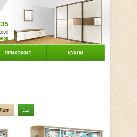
-35
3:00
онок
ПРИХОЖИЕ
КУХНИ
Лдсп
Еще