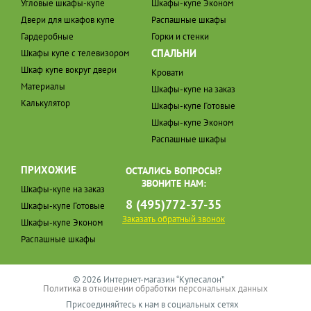
Угловые шкафы-купе
Шкафы-купе Эконом
Двери для шкафов купе
Распашные шкафы
Гардеробные
Горки и стенки
СПАЛЬНИ
Шкафы купе с телевизором
Шкаф купе вокруг двери
Кровати
Материалы
Шкафы-купе на заказ
Калькулятор
Шкафы-купе Готовые
Шкафы-купе Эконом
Распашные шкафы
ПРИХОЖИЕ
ОСТАЛИСЬ ВОПРОСЫ?
ЗВОНИТЕ НАМ:
Шкафы-купе на заказ
8 (495)772-37-35
Шкафы-купе Готовые
Заказать обратный звонок
Шкафы-купе Эконом
Распашные шкафы
© 2026 Интернет-магазин “Купесалон”
Политика в отношении обработки персональных данных
Присоединяйтесь к нам в социальных сетях