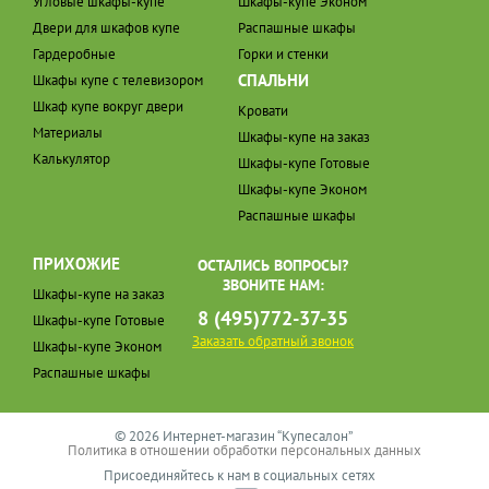
Угловые шкафы-купе
Шкафы-купе Эконом
Двери для шкафов купе
Распашные шкафы
Гардеробные
Горки и стенки
СПАЛЬНИ
Шкафы купе с телевизором
Шкаф купе вокруг двери
Кровати
Материалы
Шкафы-купе на заказ
Калькулятор
Шкафы-купе Готовые
Шкафы-купе Эконом
Распашные шкафы
ПРИХОЖИЕ
ОСТАЛИСЬ ВОПРОСЫ?
ЗВОНИТЕ НАМ:
Шкафы-купе на заказ
8 (495)772-37-35
Шкафы-купе Готовые
Заказать обратный звонок
Шкафы-купе Эконом
Распашные шкафы
© 2026 Интернет-магазин “Купесалон”
Политика в отношении обработки персональных данных
Присоединяйтесь к нам в социальных сетях