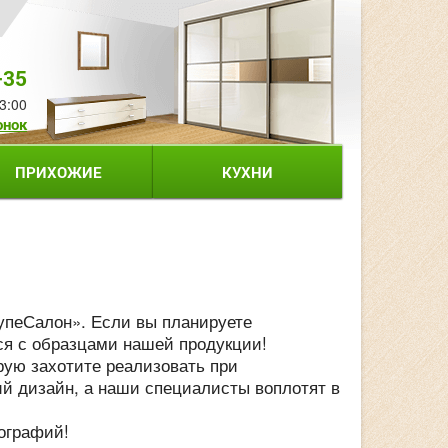
-35
3:00
онок
ПРИХОЖИЕ
КУХНИ
упеСалон». Если вы планируете
ся с образцами нашей продукции!
рую захотите реализовать при
й дизайн, а наши специалисты воплотят в
ографий!