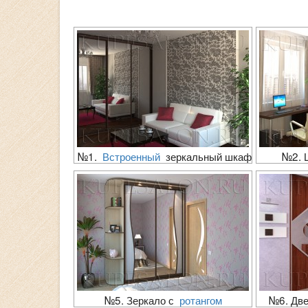
№1.
Встроенный
зеркальный шкаф
№2. 
№5. Зеркало с
ротангом
№6. Две