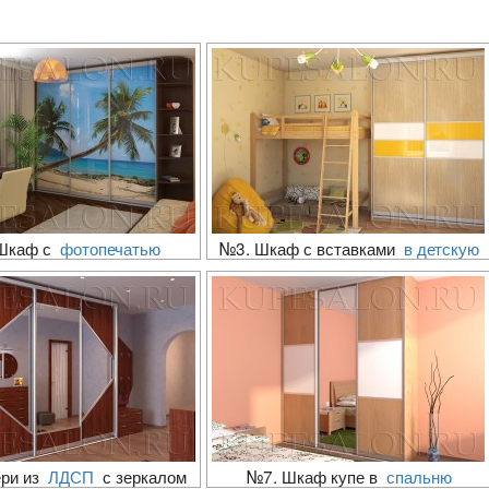
Шкаф с
фотопечатью
№3. Шкаф с вставками
в детскую
ри из
ЛДСП
с зеркалом
№7. Шкаф купе в
спальню