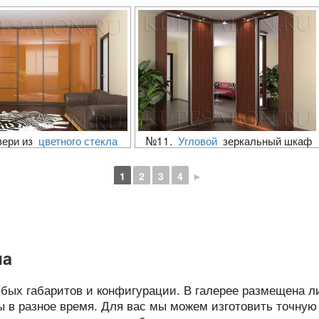
вери из
цветного стекла
№11.
Угловой
зеркальный шкаф
1
2
3
4
►
на
ых габаритов и конфигурации. В галерее размещена 
ы в разное время. Для вас мы можем изготовить точную