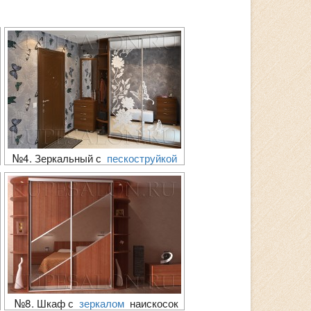
№4. Зеркальный с
пескоструйкой
№8. Шкаф с
зеркалом
наискосок