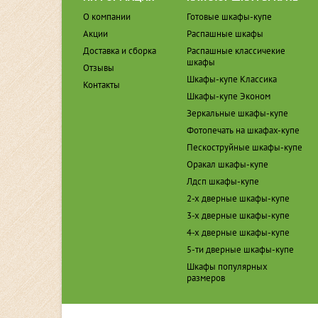
О компании
Готовые шкафы-купе
Акции
Распашные шкафы
Доставка и сборка
Распашные классичекие
шкафы
Отзывы
Шкафы-купе Классика
Контакты
Шкафы-купе Эконом
Зеркальные шкафы-купе
Фотопечать на шкафах-купе
Пескоструйные шкафы-купе
Оракал шкафы-купе
Лдсп шкафы-купе
2-х дверные шкафы-купе
3-х дверные шкафы-купе
4-х дверные шкафы-купе
5-ти дверные шкафы-купе
Шкафы популярных
размеров