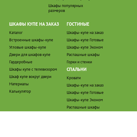
Шкафы популярных
размеров
ШКАФЫ КУПЕ НА ЗАКАЗ
ГОСТИНЫЕ
Каталог
Шкафы-купе на заказ
Встроенные шкафы-купе
Шкафы-купе Готовые
Угловые шкафы-купе
Шкафы-купе Эконом
Двери для шкафов купе
Распашные шкафы
Гардеробные
Горки и стенки
СПАЛЬНИ
Шкафы купе с телевизором
Шкаф купе вокруг двери
Кровати
Материалы
Шкафы-купе на заказ
Калькулятор
Шкафы-купе Готовые
Шкафы-купе Эконом
Распашные шкафы
ПРИХОЖИЕ
ОСТАЛИСЬ ВОПРОСЫ?
ЗВОНИТЕ НАМ:
Шкафы-купе на заказ
8 (495)772-37-35
Шкафы-купе Готовые