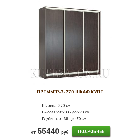
4 двери
Зеркальные
Фотопечать
Пескоструй
Оракал
Лдсп
Кожа
Готовые шкафы-купе
Шкафы-купе Эконом
Распашные шкафы
ПРЕМЬЕР-3-270 ШКАФ КУПЕ
Ширина:
270 см
Высота:
от 200 - до 270 см
Глубина:
от 35 - до 70 см
55440
ПОДРОБНЕЕ
от
руб.