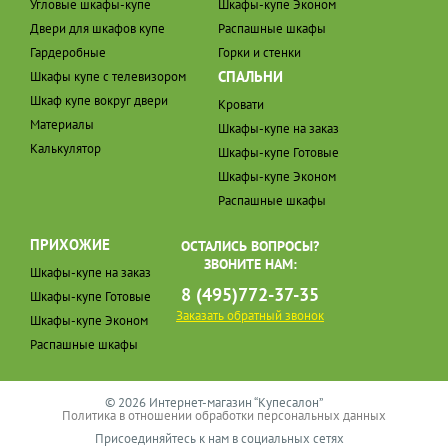
Угловые шкафы-купе
Шкафы-купе Эконом
Двери для шкафов купе
Распашные шкафы
Гардеробные
Горки и стенки
СПАЛЬНИ
Шкафы купе с телевизором
Шкаф купе вокруг двери
Кровати
Материалы
Шкафы-купе на заказ
Калькулятор
Шкафы-купе Готовые
Шкафы-купе Эконом
Распашные шкафы
ПРИХОЖИЕ
ОСТАЛИСЬ ВОПРОСЫ?
ЗВОНИТЕ НАМ:
Шкафы-купе на заказ
8 (495)772-37-35
Шкафы-купе Готовые
Заказать обратный звонок
Шкафы-купе Эконом
Распашные шкафы
© 2026 Интернет-магазин “Купесалон”
Политика в отношении обработки персональных данных
Присоединяйтесь к нам в социальных сетях