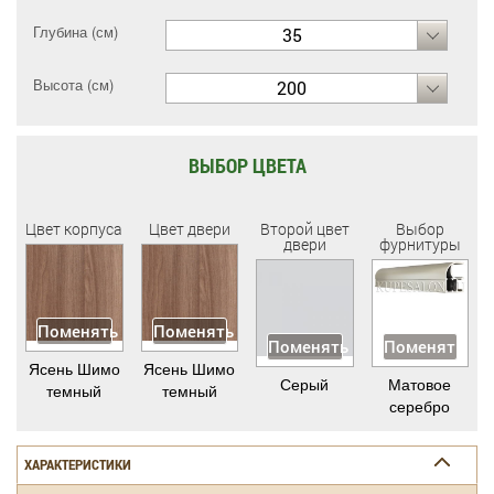
Глубина (см)
35
Высота (см)
200
ВЫБОР ЦВЕТА
Цвет корпуса
Цвет двери
Второй цвет
Выбор
двери
фурнитуры
Поменять
Поменять
Поменять
Поменять
Ясень Шимо
Ясень Шимо
Серый
Матовое
темный
темный
серебро
ХАРАКТЕРИСТИКИ