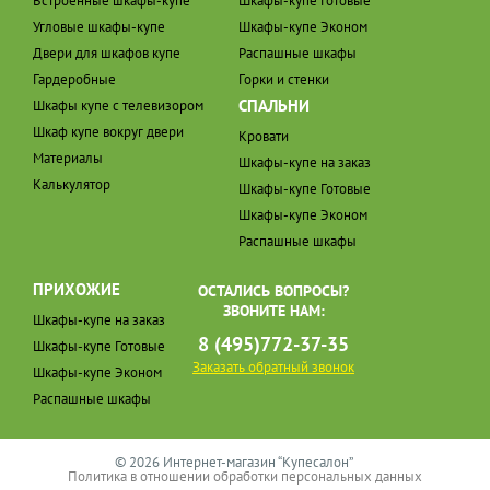
Встроенные шкафы-купе
Шкафы-купе Готовые
Угловые шкафы-купе
Шкафы-купе Эконом
Двери для шкафов купе
Распашные шкафы
Гардеробные
Горки и стенки
СПАЛЬНИ
Шкафы купе с телевизором
Шкаф купе вокруг двери
Кровати
Материалы
Шкафы-купе на заказ
Калькулятор
Шкафы-купе Готовые
Шкафы-купе Эконом
Распашные шкафы
ПРИХОЖИЕ
ОСТАЛИСЬ ВОПРОСЫ?
ЗВОНИТЕ НАМ:
Шкафы-купе на заказ
8 (495)772-37-35
Шкафы-купе Готовые
Заказать обратный звонок
Шкафы-купе Эконом
Распашные шкафы
© 2026 Интернет-магазин “Купесалон”
Политика в отношении обработки персональных данных