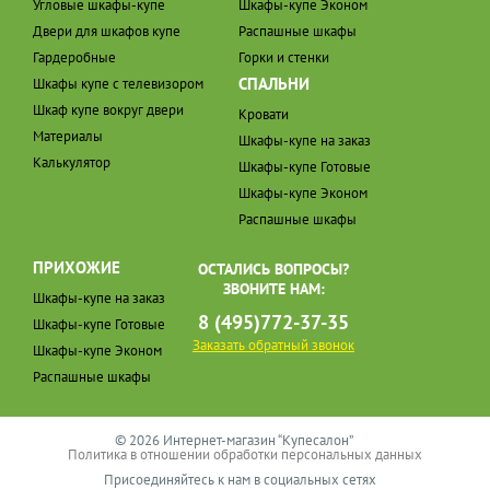
Угловые шкафы-купе
Шкафы-купе Эконом
Двери для шкафов купе
Распашные шкафы
Гардеробные
Горки и стенки
СПАЛЬНИ
Шкафы купе с телевизором
Шкаф купе вокруг двери
Кровати
Материалы
Шкафы-купе на заказ
Калькулятор
Шкафы-купе Готовые
Шкафы-купе Эконом
Распашные шкафы
ПРИХОЖИЕ
ОСТАЛИСЬ ВОПРОСЫ?
ЗВОНИТЕ НАМ:
Шкафы-купе на заказ
8 (495)772-37-35
Шкафы-купе Готовые
Заказать обратный звонок
Шкафы-купе Эконом
Распашные шкафы
© 2026 Интернет-магазин “Купесалон”
Политика в отношении обработки персональных данных
Присоединяйтесь к нам в социальных сетях