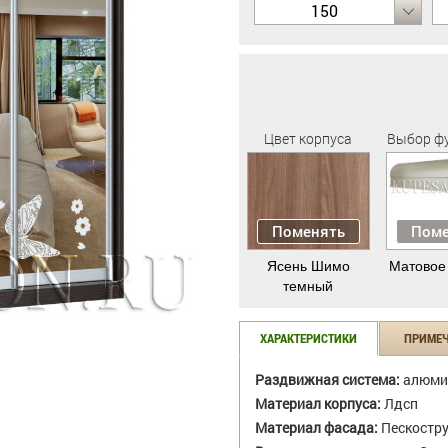
150
Цвет корпуса
Выбор ф
Поменять
Поме
Ясень Шимо
Матовое
темный
ХАРАКТЕРИСТИКИ
ПРИМЕ
Раздвижная система:
алюми
Материал корпуса:
Лдсп
Материал фасада:
Пескостр