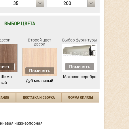
35
200
ВЫБОР ЦВЕТА
двери
Второй цвет
Выбор фурнитуры
двери
нять
Поменять
Поменять
 Шимо
Матовое серебро
Дуб молочный
ный
ЧАНИЕ
ДОСТАВКА И СБОРКА
ФОРМА ОПЛАТЫ
ниевая нижнеопорная