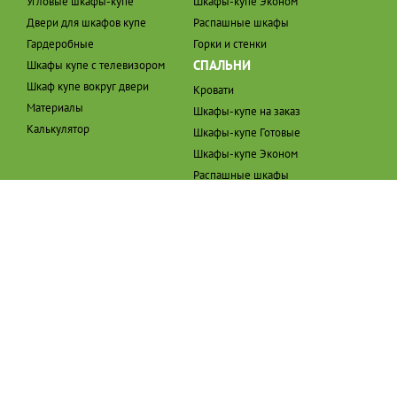
Угловые шкафы-купе
Шкафы-купе Эконом
Двери для шкафов купе
Распашные шкафы
Гардеробные
Горки и стенки
СПАЛЬНИ
Шкафы купе с телевизором
Шкаф купе вокруг двери
Кровати
Материалы
Шкафы-купе на заказ
Калькулятор
Шкафы-купе Готовые
Шкафы-купе Эконом
Распашные шкафы
ПРИХОЖИЕ
ОСТАЛИСЬ ВОПРОСЫ?
ЗВОНИТЕ НАМ:
Шкафы-купе на заказ
8 (495)772-37-35
Шкафы-купе Готовые
Заказать обратный звонок
Шкафы-купе Эконом
Распашные шкафы
© 2026 Интернет-магазин “Купесалон”
Политика в отношении обработки персональных данных
Присоединяйтесь к нам в социальных сетях