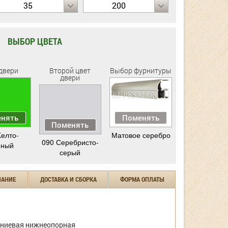
35
200
ВЫБОР ЦВЕТА
двери
Второй цвет
Выбор фурнитуры
двери
нять
Поменять
Поменять
елто-
Матовое серебро
090 Серебристо-
еный
серый
ЧАНИЕ
ДОСТАВКА И СБОРКА
ФОРМА ОПЛАТЫ
ниевая нижнеопорная