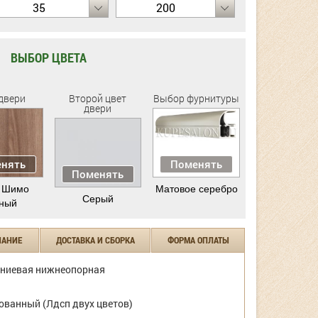
35
200
ВЫБОР ЦВЕТА
двери
Второй цвет
Выбор фурнитуры
двери
нять
Поменять
Поменять
 Шимо
Матовое серебро
Серый
ный
ЧАНИЕ
ДОСТАВКА И СБОРКА
ФОРМА ОПЛАТЫ
ниевая нижнеопорная
ванный (Лдсп двух цветов)