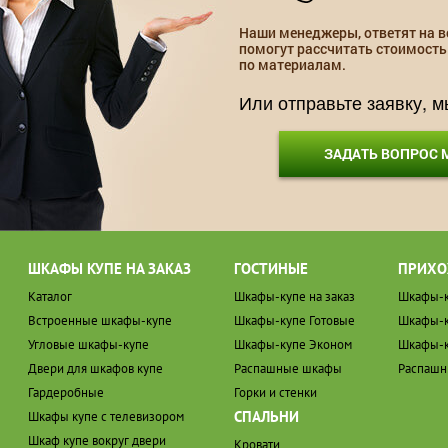
Наши менеджеры, ответят на в
помогут рассчитать стоимость
по материалам.
Или отправьте заявку, 
ЗАДАТЬ ВОПРОС
ШКАФЫ КУПЕ НА ЗАКАЗ
ГОСТИНЫЕ
ПРИХО
Каталог
Шкафы-купе на заказ
Шкафы-к
Встроенные шкафы-купе
Шкафы-купе Готовые
Шкафы-к
Угловые шкафы-купе
Шкафы-купе Эконом
Шкафы-к
Двери для шкафов купе
Распашные шкафы
Распаш
Гардеробные
Горки и стенки
СПАЛЬНИ
Шкафы купе с телевизором
Шкаф купе вокруг двери
Кровати