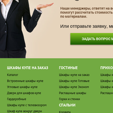
Наши менеджеры, ответят на в
помогут рассчитать стоимость
по материалам.
Или отправьте заявку, 
ЗАДАТЬ ВОПРОС
ШКАФЫ КУПЕ НА ЗАКАЗ
ГОСТИНЫЕ
ПРИХО
Каталог
Шкафы-купе на заказ
Шкафы-к
Встроенные шкафы-купе
Шкафы-купе Готовые
Шкафы-к
Угловые шкафы-купе
Шкафы-купе Эконом
Шкафы-к
Двери для шкафов купе
Распашные шкафы
Распаш
Гардеробные
Горки и стенки
СПАЛЬНИ
Шкафы купе с телевизором
Шкаф купе вокруг двери
Кровати