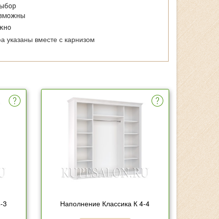
выбор
зможны
жно
 указаны вместе с карнизом
-3
Наполнение Классика К 4-4