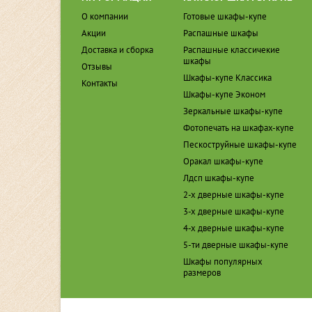
О компании
Готовые шкафы-купе
Акции
Распашные шкафы
Доставка и сборка
Распашные классичекие
шкафы
Отзывы
Шкафы-купе Классика
Контакты
Шкафы-купе Эконом
Зеркальные шкафы-купе
Фотопечать на шкафах-купе
Пескоструйные шкафы-купе
Оракал шкафы-купе
Лдсп шкафы-купе
2-х дверные шкафы-купе
3-х дверные шкафы-купе
4-х дверные шкафы-купе
5-ти дверные шкафы-купе
Шкафы популярных
размеров