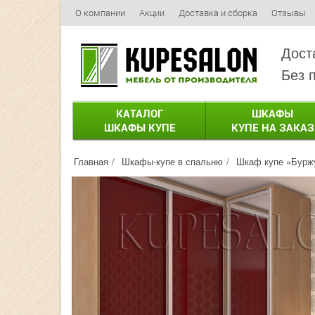
О компании
Акции
Доставка и сборка
Отзывы
Дост
Без 
КАТАЛОГ
ШКАФЫ
ШКАФЫ КУПЕ
КУПЕ НА ЗАКАЗ
Главная
Шкафы-купе в спальню
Шкаф купе «Буржу