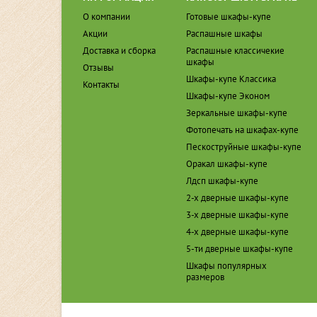
О компании
Готовые шкафы-купе
Акции
Распашные шкафы
Доставка и сборка
Распашные классичекие
шкафы
Отзывы
Шкафы-купе Классика
Контакты
Шкафы-купе Эконом
Зеркальные шкафы-купе
Фотопечать на шкафах-купе
Пескоструйные шкафы-купе
Оракал шкафы-купе
Лдсп шкафы-купе
2-х дверные шкафы-купе
3-х дверные шкафы-купе
4-х дверные шкафы-купе
5-ти дверные шкафы-купе
Шкафы популярных
размеров