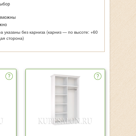
выбор
зможны
жно
 указаны без карниза (карниз — по высоте: +60
дая сторона)