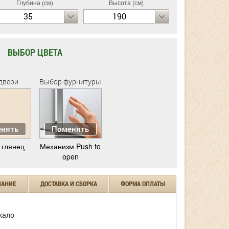
Глубина (см)
Высота (см)
35
190
ВЫБОР ЦВЕТА
двери
Выбор фурнитуры
нять
Поменять
 глянец
Механизм Push to
open
ЧАНИЕ
ДОСТАВКА И СБОРКА
ФОРМА ОПЛАТЫ
кало