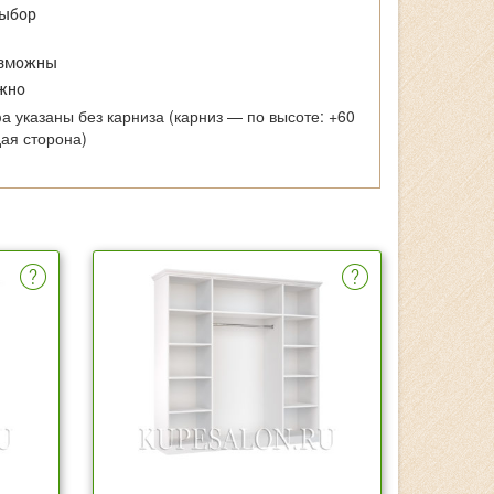
выбор
зможны
жно
 указаны без карниза (карниз — по высоте: +60
дая сторона)