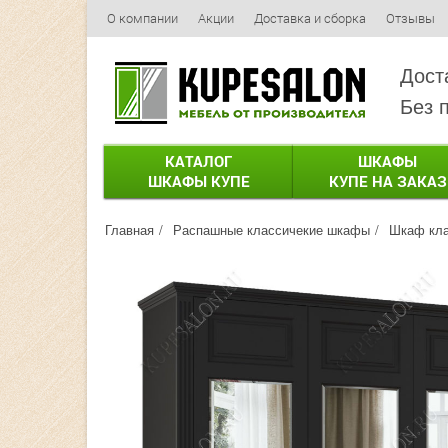
О компании
Акции
Доставка и сборка
Отзывы
Дост
Без 
КАТАЛОГ
ШКАФЫ
ШКАФЫ КУПЕ
КУПЕ НА ЗАКАЗ
Главная
Распашные классичекие шкафы
Шкаф кла