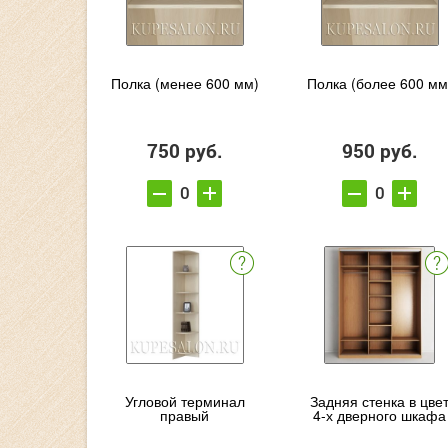
Полка (менее 600 мм)
Полка (более 600 мм
750 руб.
950 руб.
Угловой терминал
Задняя стенка в цве
правый
4-х дверного шкафа