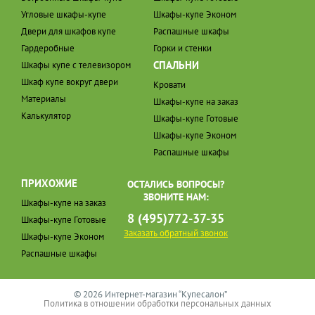
Угловые шкафы-купе
Шкафы-купе Эконом
Двери для шкафов купе
Распашные шкафы
Гардеробные
Горки и стенки
СПАЛЬНИ
Шкафы купе с телевизором
Шкаф купе вокруг двери
Кровати
Материалы
Шкафы-купе на заказ
Калькулятор
Шкафы-купе Готовые
Шкафы-купе Эконом
Распашные шкафы
ПРИХОЖИЕ
ОСТАЛИСЬ ВОПРОСЫ?
ЗВОНИТЕ НАМ:
Шкафы-купе на заказ
8 (495)772-37-35
Шкафы-купе Готовые
Заказать обратный звонок
Шкафы-купе Эконом
Распашные шкафы
© 2026 Интернет-магазин “Купесалон”
Политика в отношении обработки персональных данных