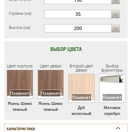
Глубина (см)
35
Высота (см)
200
ВЫБОР ЦВЕТА
Цвет корпуса
Цвет двери
Второй цвет
Выбор
двери
фурнитуры
Поменять
Поменять
Поменять
Поменять
Ясень Шимо
Ясень Шимо
Дуб
Матовое
темный
темный
молочный
серебро
ХАРАКТЕРИСТИКИ