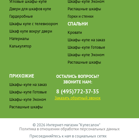
Угловые шкафы-купе
Шкафы-купе Эконом
Двери для шкафов купе
Распашные шкафы
Гардеробные
Горки и стенки
СПАЛЬНИ
Шкафы купе с телевизором
Шкаф купе вокруг двери
Кровати
Материалы
Шкафы-купе на заказ
Калькулятор
Шкафы-купе Готовые
Шкафы-купе Эконом
Распашные шкафы
ПРИХОЖИЕ
ОСТАЛИСЬ ВОПРОСЫ?
ЗВОНИТЕ НАМ:
Шкафы-купе на заказ
8 (495)772-37-35
Шкафы-купе Готовые
Заказать обратный звонок
Шкафы-купе Эконом
Распашные шкафы
© 2026 Интернет-магазин “Купесалон”
Политика в отношении обработки персональных данных
Присоединяйтесь к нам в социальных сетях