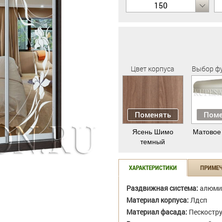
150
Цвет корпуса
Выбор ф
Поменять
Поме
Ясень Шимо
Матовое
темный
ХАРАКТЕРИСТИКИ
ПРИМЕ
Раздвижная система:
алюми
Материал корпуса:
Лдсп
Материал фасада:
Пескостр