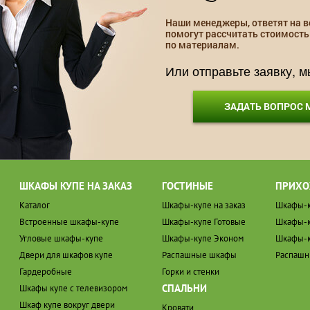
Наши менеджеры, ответят на в
помогут рассчитать стоимость
по материалам.
Или отправьте заявку, 
ЗАДАТЬ ВОПРОС
ШКАФЫ КУПЕ НА ЗАКАЗ
ГОСТИНЫЕ
ПРИХО
Каталог
Шкафы-купе на заказ
Шкафы-к
Встроенные шкафы-купе
Шкафы-купе Готовые
Шкафы-к
Угловые шкафы-купе
Шкафы-купе Эконом
Шкафы-к
Двери для шкафов купе
Распашные шкафы
Распаш
Гардеробные
Горки и стенки
СПАЛЬНИ
Шкафы купе с телевизором
Шкаф купе вокруг двери
Кровати