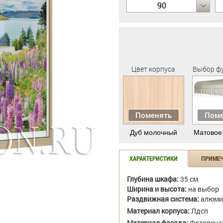
90
Цвет корпуса
Выбор ф
Поменять
Поме
Дуб молочный
Матовое
ХАРАКТЕРИСТИКИ
ПРИМЕ
Глубина шкафа:
35 см
Ширина и высота:
на выбор
Раздвижная система:
алюми
Материал корпуса:
Лдсп
Материал фасада:
Фотопеча