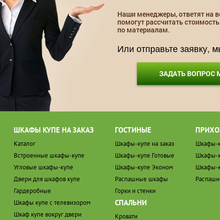
Наши менеджеры, ответят на в
помогут рассчитать стоимость
по материалам.
Или отправьте заявку, 
ЗАДАТЬ ВОПРОС
ШКАФЫ КУПЕ НА ЗАКАЗ
ГОСТИНЫЕ
ПРИХО
Каталог
Шкафы-купе на заказ
Шкафы-к
Встроенные шкафы-купе
Шкафы-купе Готовые
Шкафы-к
Угловые шкафы-купе
Шкафы-купе Эконом
Шкафы-к
Двери для шкафов купе
Распашные шкафы
Распаш
Гардеробные
Горки и стенки
СПАЛЬНИ
Шкафы купе с телевизором
Шкаф купе вокруг двери
Кровати