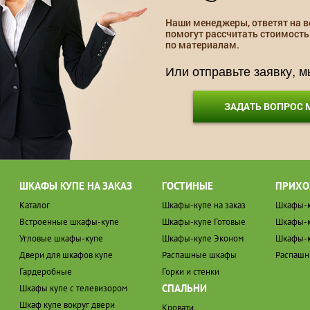
Наши менеджеры, ответят на в
помогут рассчитать стоимость
по материалам.
Или отправьте заявку, 
ЗАДАТЬ ВОПРОС
ШКАФЫ КУПЕ НА ЗАКАЗ
ГОСТИНЫЕ
ПРИХО
Каталог
Шкафы-купе на заказ
Шкафы-к
Встроенные шкафы-купе
Шкафы-купе Готовые
Шкафы-к
Угловые шкафы-купе
Шкафы-купе Эконом
Шкафы-к
Двери для шкафов купе
Распашные шкафы
Распаш
Гардеробные
Горки и стенки
СПАЛЬНИ
Шкафы купе с телевизором
Шкаф купе вокруг двери
Кровати