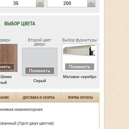
35
200
ВЫБОР ЦВЕТА
двери
Второй цвет
Выбор фурнитуры
двери
нять
Поменять
Поменять
 Шимо
Матовое серебро
Серый
ный
ЧАНИЕ
ДОСТАВКА И СБОРКА
ФОРМА ОПЛАТЫ
ниевая нижнеопорная
ванный (Лдсп двух цветов)