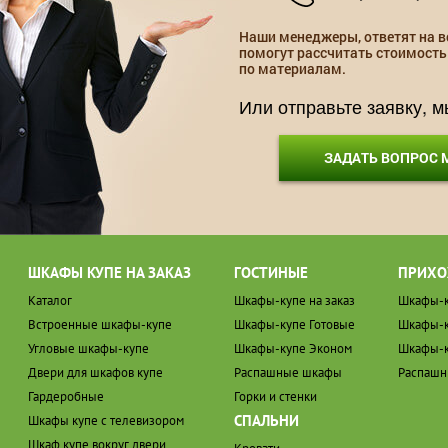
Наши менеджеры, ответят на в
помогут рассчитать стоимость
по материалам.
Или отправьте заявку, 
ЗАДАТЬ ВОПРОС
ШКАФЫ КУПЕ НА ЗАКАЗ
ГОСТИНЫЕ
ПРИХО
Каталог
Шкафы-купе на заказ
Шкафы-к
Встроенные шкафы-купе
Шкафы-купе Готовые
Шкафы-к
Угловые шкафы-купе
Шкафы-купе Эконом
Шкафы-к
Двери для шкафов купе
Распашные шкафы
Распаш
Гардеробные
Горки и стенки
СПАЛЬНИ
Шкафы купе с телевизором
Шкаф купе вокруг двери