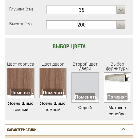
Глубина (см)
35
Высота (см)
200
ВЫБОР ЦВЕТА
Цвет корпуса
Цвет двери
Второй цвет
Выбор
двери
фурнитуры
Поменять
Поменять
Поменять
Поменять
Ясень Шимо
Ясень Шимо
Серый
Матовое
темный
темный
серебро
ХАРАКТЕРИСТИКИ