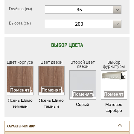
Глубина (см)
35
Высота (см)
200
ВЫБОР ЦВЕТА
Цвет корпуса
Цвет двери
Второй цвет
Выбор
двери
фурнитуры
Поменять
Поменять
Поменять
Поменять
Ясень Шимо
Ясень Шимо
Серый
Матовое
темный
темный
серебро
ХАРАКТЕРИСТИКИ