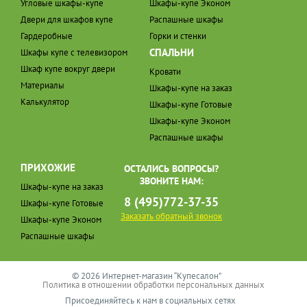
Угловые шкафы-купе
Шкафы-купе Эконом
Двери для шкафов купе
Распашные шкафы
Гардеробные
Горки и стенки
СПАЛЬНИ
Шкафы купе с телевизором
Шкаф купе вокруг двери
Кровати
Материалы
Шкафы-купе на заказ
Калькулятор
Шкафы-купе Готовые
Шкафы-купе Эконом
Распашные шкафы
ПРИХОЖИЕ
ОСТАЛИСЬ ВОПРОСЫ?
ЗВОНИТЕ НАМ:
Шкафы-купе на заказ
8 (495)772-37-35
Шкафы-купе Готовые
Заказать обратный звонок
Шкафы-купе Эконом
Распашные шкафы
© 2026 Интернет-магазин “Купесалон”
Политика в отношении обработки персональных данных
Присоединяйтесь к нам в социальных сетях