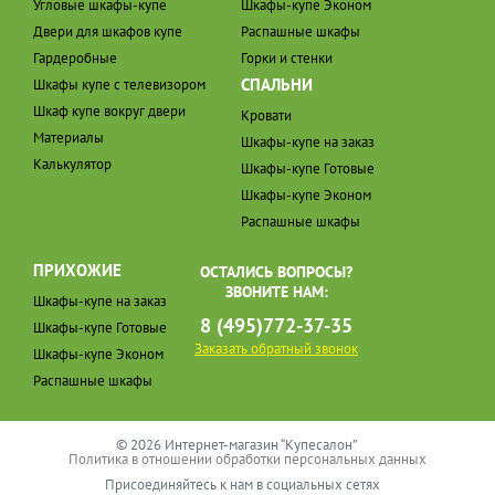
Угловые шкафы-купе
Шкафы-купе Эконом
Двери для шкафов купе
Распашные шкафы
Гардеробные
Горки и стенки
СПАЛЬНИ
Шкафы купе с телевизором
Шкаф купе вокруг двери
Кровати
Материалы
Шкафы-купе на заказ
Калькулятор
Шкафы-купе Готовые
Шкафы-купе Эконом
Распашные шкафы
ПРИХОЖИЕ
ОСТАЛИСЬ ВОПРОСЫ?
ЗВОНИТЕ НАМ:
Шкафы-купе на заказ
8 (495)772-37-35
Шкафы-купе Готовые
Заказать обратный звонок
Шкафы-купе Эконом
Распашные шкафы
© 2026 Интернет-магазин “Купесалон”
Политика в отношении обработки персональных данных
Присоединяйтесь к нам в социальных сетях