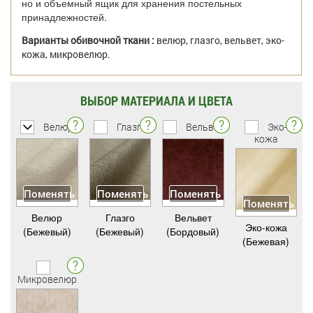
но и объемный ящик для хранения постельных
принадлежностей.
Варианты обивочной ткани :
велюр, глазго, вельвет, эко-
кожа, микровелюр.
ВЫБОР МАТЕРИАЛА И ЦВЕТА
Велюр
Глазго
Вельвет
Эко-
кожа
Поменять
Поменять
Поменять
Поменять
Велюр
Глазго
Вельвет
Эко-кожа
(Бежевый)
(Бежевый)
(Бордовый)
(Бежевая)
Микровелюр