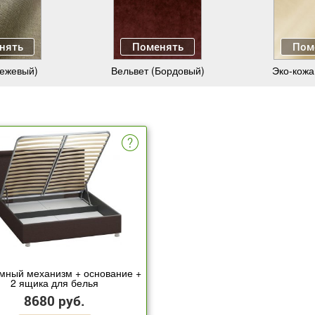
нять
Поменять
Пом
Бежевый)
Вельвет (Бордовый)
Эко-кожа
мный механизм + основание +
2 ящика для белья
8680 руб.