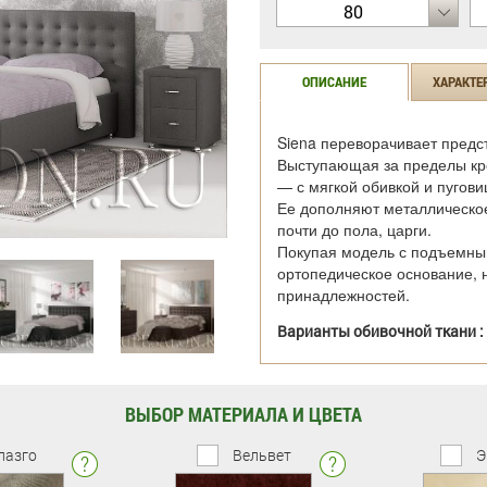
80
ОПИСАНИЕ
ХАРАКТЕ
Siena переворачивает предс
Выступающая за пределы кро
— с мягкой обивкой и пугови
Ее дополняют металлическое
почти до пола, царги.
Покупая модель с подъемным
ортопедическое основание, 
принадлежностей.
Варианты обивочной ткани :
ВЫБОР МАТЕРИАЛА И ЦВЕТА
лазго
Вельвет
Э