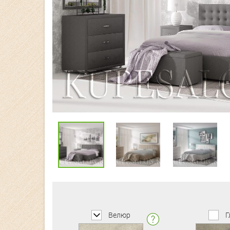
Велюр
Г