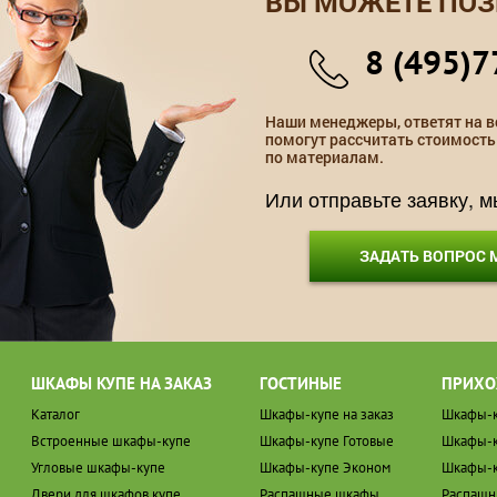
ВЫ МОЖЕТЕ ПОЗ
8 (495)7
Наши менеджеры, ответят на в
помогут рассчитать стоимость
по материалам.
Или отправьте заявку, 
ЗАДАТЬ ВОПРОС
ШКАФЫ КУПЕ НА ЗАКАЗ
ГОСТИНЫЕ
ПРИХО
Каталог
Шкафы-купе на заказ
Шкафы-к
Встроенные шкафы-купе
Шкафы-купе Готовые
Шкафы-к
Угловые шкафы-купе
Шкафы-купе Эконом
Шкафы-к
Двери для шкафов купе
Распашные шкафы
Распаш