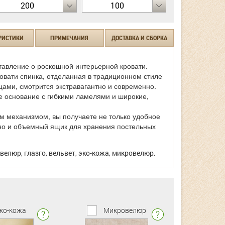
200
100
РИСТИКИ
ПРИМЕЧАНИЯ
ДОСТАВКА И СБОРКА
тавление о роскошной интерьерной кровати.
вати спинка, отделанная в традиционном стиле
цами, смотрится экстравагантно и современно.
 основание с гибкими ламелями и широкие,
 механизмом, вы получаете не только удобное
но и объемный ящик для хранения постельных
велюр, глазго, вельвет, эко-кожа, микровелюр.
ко-кожа
Микровелюр