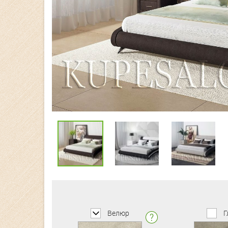
Велюр
Г