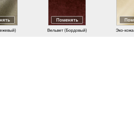
нять
Поменять
Пом
Бежевый)
Вельвет (Бордовый)
Эко-кожа