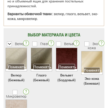
но и объемный ящик для хранения постельных
принадлежностей.
Варианты обивочной ткани :
велюр, глазго, вельвет, эко-
кожа, микровелюр.
ВЫБОР МАТЕРИАЛА И ЦВЕТА
Велюр
Глазго
Вельвет
Эко-
кожа
Поменять
Поменять
Поменять
Поменять
Велюр
Глазго
Вельвет
Эко-кожа
(Бежевый)
(Бежевый)
(Бордовый)
(Бежевая)
Микровелюр