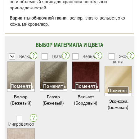
но и объемный ящик для хранения постельных
принадлежностей.
Варианты обивочной ткани :
велюр, глазго, вельвет, эко-
кожа, микровелюр.
ВЫБОР МАТЕРИАЛА И ЦВЕТА
Велюр
Глазго
Вельвет
Эко-
кожа
Поменять
Поменять
Поменять
Поменять
Велюр
Глазго
Вельвет
Эко-кожа
(Бежевый)
(Бежевый)
(Бордовый)
(Бежевая)
Микровелюр