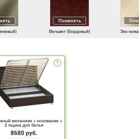
нять
Поменять
Пом
Бежевый)
Вельвет (Бордовый)
Эко-кожа
мный механизм + основание +
2 ящика для белья
8680 руб.