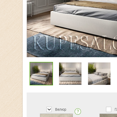
Велюр
Г