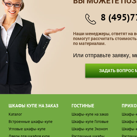
ВЫ МОЖЕТЕ ПОЗ
8 (495)7
Наши менеджеры, ответят на в
помогут рассчитать стоимость
по материалам.
Или отправьте заявку, 
ЗАДАТЬ ВОПРОС
ШКАФЫ КУПЕ НА ЗАКАЗ
ГОСТИНЫЕ
ПРИХО
Каталог
Шкафы-купе на заказ
Шкафы-к
Встроенные шкафы-купе
Шкафы-купе Готовые
Шкафы-к
Угловые шкафы-купе
Шкафы-купе Эконом
Шкафы-к
Двери для шкафов купе
Распашные шкафы
Распаш