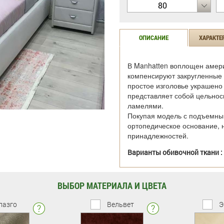
80
ОПИСАНИЕ
ХАРАКТЕ
В Manhatten воплощен амери
компенсируют закругленные 
простое изголовье украшено 
представляет собой цельно
ламелями.
Покупая модель с подъемным
ортопедическое основание, 
принадлежностей.
Варианты обивочной ткани :
ВЫБОР МАТЕРИАЛА И ЦВЕТА
лазго
Вельвет
Э