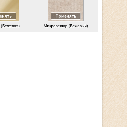
енять
Поменять
 (Бежевая)
Микровелюр (Бежевый)