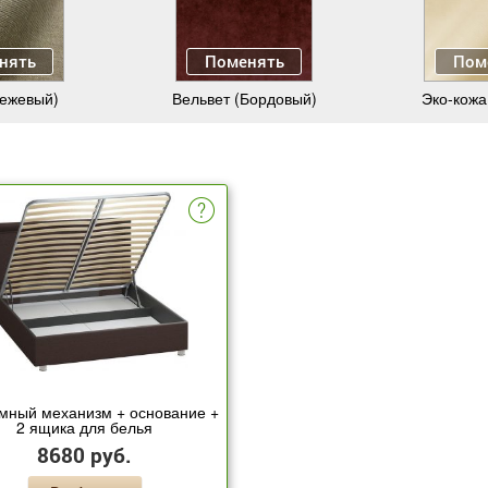
нять
Поменять
Пом
Бежевый)
Вельвет (Бордовый)
Эко-кожа
мный механизм + основание +
2 ящика для белья
8680 руб.