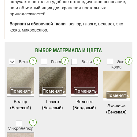
получаете не только удобное ортопедическое основание,
но и объемный ящик для хранения постельных
принадлежностей.
Варианты обивочной ткани :
велюр, глазго, вельвет, эко-
кожа, микровелюр.
ВЫБОР МАТЕРИАЛА И ЦВЕТА
Велюр
Глазго
Вельвет
Эко-
кожа
Поменять
Поменять
Поменять
Поменять
Велюр
Глазго
Вельвет
Эко-кожа
(Бежевый)
(Бежевый)
(Бордовый)
(Бежевая)
Микровелюр