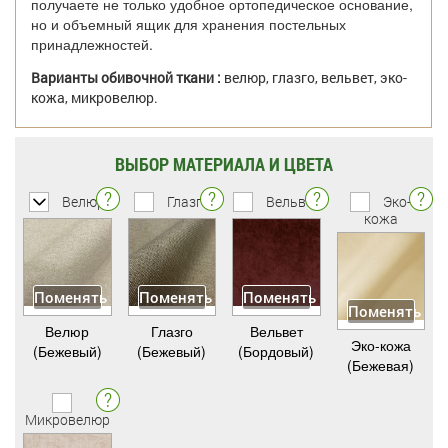
получаете не только удобное ортопедическое основание,
но и объемный ящик для хранения постельных
принадлежностей.
Варианты обивочной ткани :
велюр, глазго, вельвет, эко-
кожа, микровелюр.
ВЫБОР МАТЕРИАЛА И ЦВЕТА
Велюр
Глазго
Вельвет
Эко-
кожа
Поменять
Поменять
Поменять
Поменять
Велюр
Глазго
Вельвет
Эко-кожа
(Бежевый)
(Бежевый)
(Бордовый)
(Бежевая)
Микровелюр