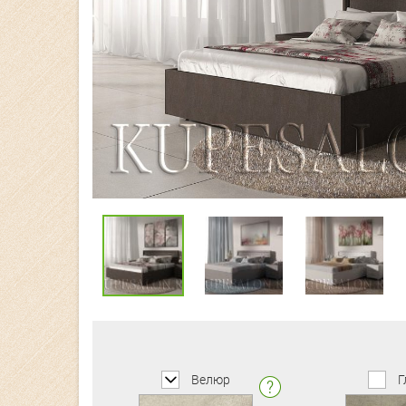
Велюр
Г