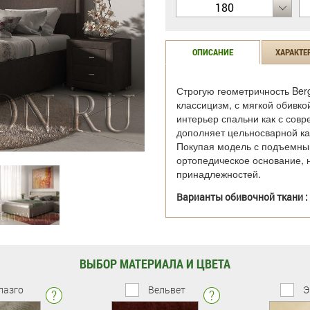
180
ОПИСАНИЕ
ХАРАКТЕ
Строгую геометричность Ber
классицизм, с мягкой обивко
интерьер спальни как с совр
дополняет цельносварной ка
Покупая модель с подъемным
ортопедическое основание, 
принадлежностей.
Варианты обивочной ткани :
ВЫБОР МАТЕРИАЛА И ЦВЕТА
лазго
Вельвет
Э