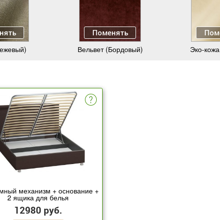
нять
Поменять
Пом
Бежевый)
Вельвет (Бордовый)
Эко-кожа
мный механизм + основание +
2 ящика для белья
12980 руб.