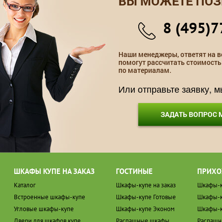
ВЫ МОЖЕТЕ ПОЗ
8 (495)7
Наши менеджеры, ответят на в
помогут рассчитать стоимость
по материалам.
Или отправьте заявку, 
ЗАДАТЬ ВОПРОС
ШКАФЫ КУПЕ НА ЗАКАЗ
ГОСТИНЫЕ
ПРИХО
Каталог
Шкафы-купе на заказ
Шкафы-к
Встроенные шкафы-купе
Шкафы-купе Готовые
Шкафы-к
Угловые шкафы-купе
Шкафы-купе Эконом
Шкафы-к
Двери для шкафов купе
Распашные шкафы
Распаш